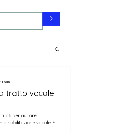
>
: 1 min
a tratto vocale
uati per aiutare il
 la riabilitazione vocale. Si