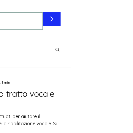
>
: 1 min
a tratto vocale
uati per aiutare il
 la riabilitazione vocale. Si