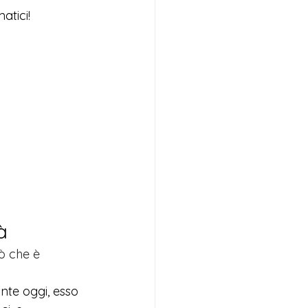
tici!  
à
ò che è 
nte oggi, esso 