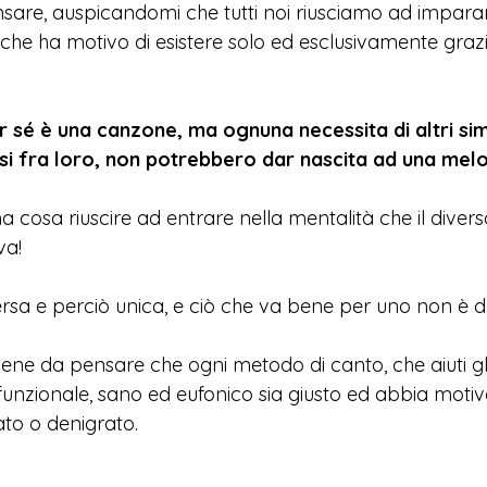
nsare, auspicandomi che tutti noi riusciamo ad imparar
, che ha motivo di esistere solo ed esclusivamente graz
 sé è una canzone, ma ognuna necessita di altri simi
si fra loro, non potrebbero dar nascita ad una melo
cosa riuscire ad entrare nella mentalità che il diver
va! 
rsa e perciò unica, e ciò che va bene per uno non è de
iene da pensare che ogni metodo di canto, che aiuti gli 
unzionale, sano ed eufonico sia giusto ed abbia motivo
ato o denigrato.