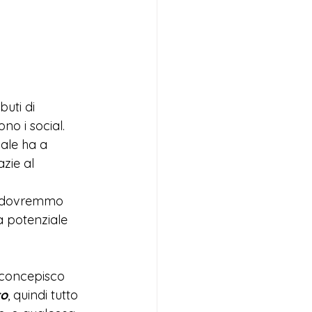
uti di 
o i social. 
ale ha a 
zie al 
a, dovremmo 
la potenziale 
 concepisco 
to
, quindi tutto 