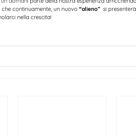
 
un domani 
parte della nostra esperienza arricchendoc
o
 che continuamente, un nuovo 
“alieno”
  si presenterà
molarci nella crescita! 