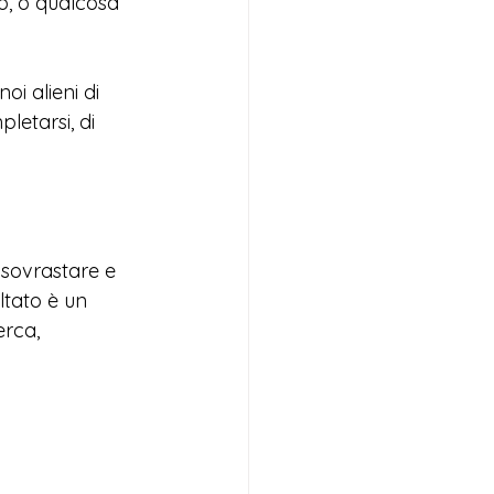
o, o qualcosa 
oi alieni di 
letarsi, di 
 sovrastare e 
ltato è un 
rca, 