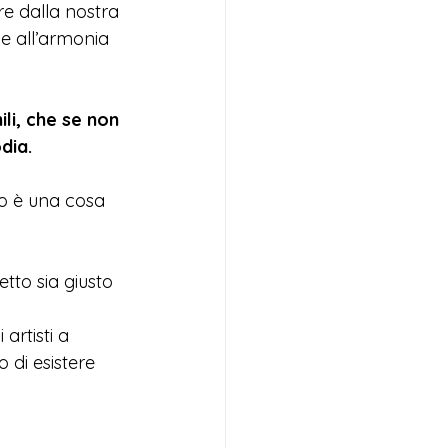
e dalla nostra 
ie all’armonia 
li, che se non 
dia. 
so è una cosa 
tto sia giusto 
artisti a 
 di esistere 