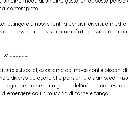
e un altro modo di, un altro gusto, un opposto pensier
ai contemplato. 
er attingere a nuove fonti, a pensieri diversi, a modi a n
ebbero esser quindi visti come infinita possibilità di comp
ente accade.
ttutto sui social, assistiamo ad imposizioni e bisogni di
che è diverso da quello che pensiamo o siamo, ed il risu
di ego che, come in un girone dell’inferno dantesco ce
i, di emergere da un mucchio di carne e fango. 