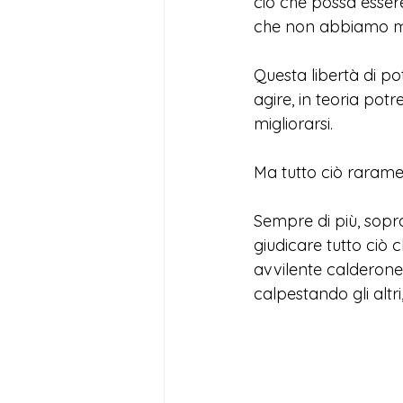
ciò che possa esser
che non abbiamo m
Questa libertà di pot
agire, in teoria potr
migliorarsi. 
Ma tutto ciò raram
Sempre di più, sopra
giudicare tutto ciò 
avvilente calderone 
calpestando gli altr