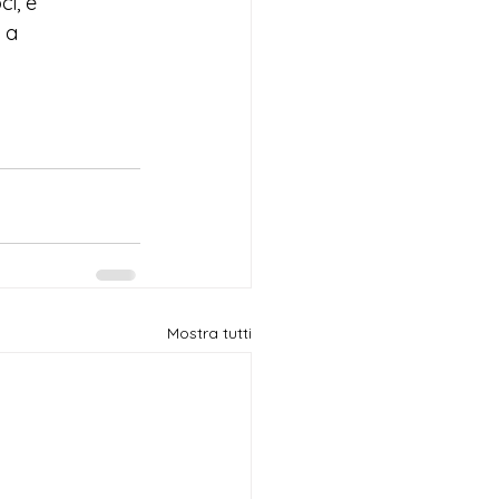
i, e 
 a 
Mostra tutti