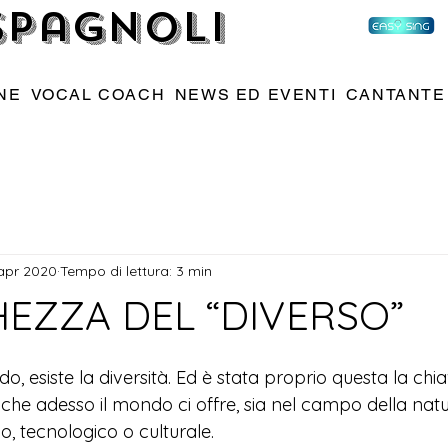
 Spagnoli
NE
VOCAL COACH
NEWS ED EVENTI
CANTANTE
apr 2020
Tempo di lettura: 3 min
HEZZA DEL “DIVERSO”
o, esiste la diversità. Ed è stata proprio questa la chia
ò che adesso il mondo ci offre, sia nel campo della natu
co, tecnologico o culturale.