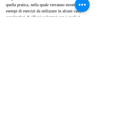
quella pratica, nella quale verranno mostrati 
esempi di esercizi da utilizzare in alcuni casi, 
avvalendosi di allievi volontari con i quali si 
lavorerà in modo specifico ed efficace. I corsisti 
potranno, a loro volta, proporsi come allievi 
volontari, per provare “sulle proprie corde” gli 
esercizi.
GLI ARGOMENTI:  
- Il ruolo dell’insegnante di canto 
- Come strutturare le lezioni di canto 
- L’importanza dell’ascolto 
- I meccanismi 
Mostra di più
Condividi questo evento