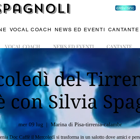
 Spagnoli
NE
VOCAL COACH
NEWS ED EVENTI
CANTANTE
VOCAL COACH
NEWS ED EVENTI
CANTANTE
coledì del Tirre
è con Silvia Spa
mer 09 lug
  |  
Marina di Pisa-tirrenia-calambr
rrenia Doc Caffè il Mercoledì si trasforma in un salotto dove amici e pers