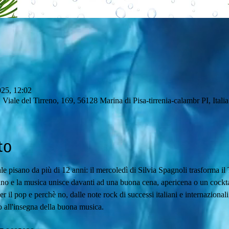
e
025, 12:02
 Viale del Tirreno, 169, 56128 Marina di Pisa-tirrenia-calambr PI, Italia
to
le pisano da più di 12 anni: il mercoledì di Silvia Spagnoli trasforma il
ano e la musica unisce davanti ad una buona cena, apericena o un cockta
r il pop e perchè no, dalle note rock di successi italiani e internazional
o all'insegna della buona musica. 