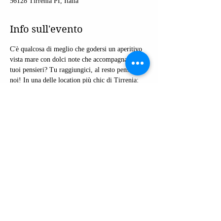
56128 Tirrenia PI, Italia
Info sull'evento
C'è qualcosa di meglio che godersi un aperitivo 
vista mare con dolci note che accompagnano i 
tuoi pensieri? Tu raggiungici, al resto pensiamo 
noi! In una delle location più chic di Tirrenia: 
Silvia Spagnoli accompagnerà con la sua musica 
 l'aperitivo del Mary's club.
Condividi questo evento
info@silviaspagnoli.com